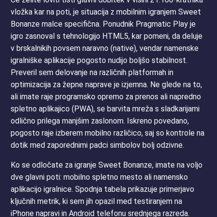
vložka kar na poti, je situacija z mobilnim igranjem Sweet
Bonanze malce specifična. Ponudnik Pragmatic Play je
igro zasnoval s tehnologijo HTML5, kar pomeni, da deluje
v brskalnikih povsem naravno (native), vendar namenske
igralniške aplikacije pogosto nudijo boljšo stabilnost.
Preveril sem delovanje na različnih platformah in
optimizacija za žepne naprave je izjemna. Ne glede na to,
ali imate raje programsko opremo za prenos ali napredno
spletno aplikajico (PWA), se barvita mreža s sladkarijami
odlično prilega manjšim zaslonom. Iskreno povedano,
pogosto raje izberem mobilno različico, saj so kontrole na
dotik med zaporednimi padci simbolov bolj odzivne.
Ko se odločate za igranje Sweet Bonanze, imate na voljo
dve glavni poti: mobilno spletno mesto ali namensko
aplikacijo igralnice. Spodnja tabela prikazuje primerjavo
ključnih metrik, ki sem jih opazil med testiranjem na
iPhone napravi in Android telefonu srednjega razreda.