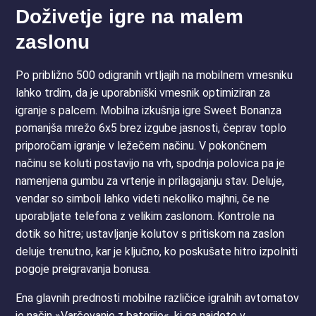
Doživetje igre na malem
zaslonu
Po približno 500 odigranih vrtljajih na mobilnem vmesniku
lahko trdim, da je uporabniški vmesnik optimiziran za
igranje s palcem. Mobilna izkušnja igre Sweet Bonanza
pomanjša mrežo 6x5 brez izgube jasnosti, čeprav toplo
priporočam igranje v ležečem načinu. V pokončnem
načinu se koluti postavijo na vrh, spodnja polovica pa je
namenjena gumbu za vrtenje in prilagajanju stav. Deluje,
vendar so simboli lahko videti nekoliko majhni, če ne
uporabljate telefona z velikim zaslonom. Kontrole na
dotik so hitre; ustavljanje kolutov s pritiskom na zaslon
deluje trenutno, kar je ključno, ko poskušate hitro izpolniti
pogoje preigravanja bonusa.
Ena glavnih prednosti mobilne različice igralnih avtomatov
je način »Varčevanje z baterijo«, ki ga najdete v