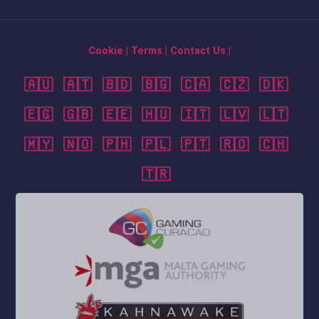
Cookie
|
Terms
|
Contact Us
|
🇦🇺
🇦🇹
🇧🇩
🇧🇬
🇨🇦
🇨🇿
🇩🇰
🇪🇬
🇬🇧
🇪🇪
🇭🇺
🇮🇹
🇱🇻
🇱🇹
🇲🇾
🇳🇴
🇵🇭
🇵🇱
🇵🇹
🇷🇴
🇨🇭
🇹🇷